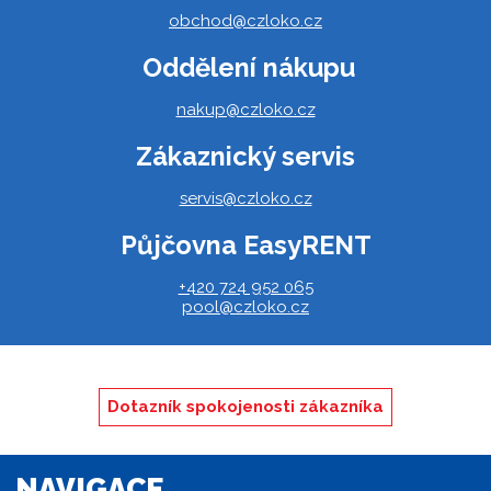
obchod@czloko.cz
Oddělení nákupu
nakup@czloko.cz
Zákaznický servis
servis@czloko.cz
Půjčovna EasyRENT
+420 724 952 065
pool@czloko.cz
Dotazník spokojenosti zákazníka
NAVIGACE