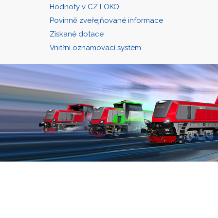
Hodnoty v CZ LOKO
Povinně zveřejňované informace
Získané dotace
Vnitřní oznamovací systém