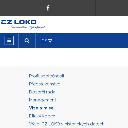
CS
Profil společnosti
Představenstvo
Dozorčí rada
Management
Vize a mise
Etický kodex
Vývoj CZ LOKO v historických datech